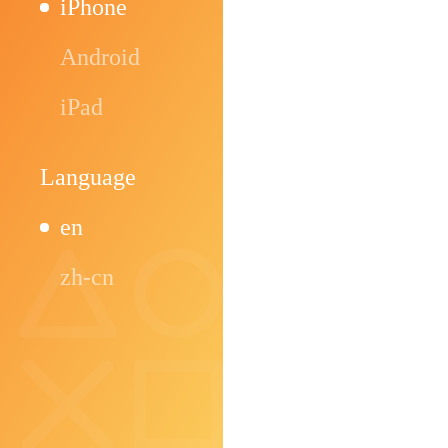
iPhone
Android
iPad
Language
en
zh-cn